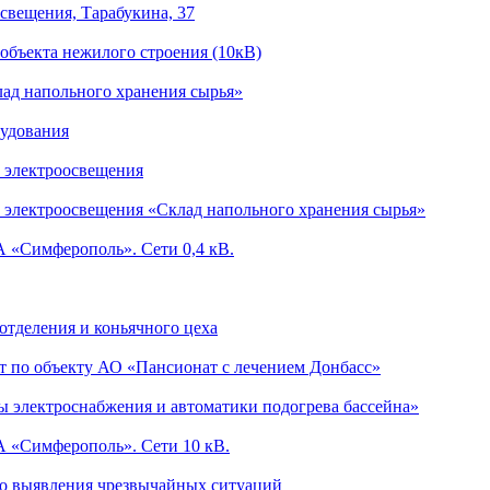
свещения, Тарабукина, 37
объекта нежилого строения (10кВ)
лад напольного хранения сырья»
рудования
и электроосвещения
 электроосвещения «Склад напольного хранения сырья»
 «Симферополь». Сети 0,4 кВ.
тделения и коньячного цеха
 по объекту АО «Пансионат с лечением Донбасс»
ы электроснабжения и автоматики подогрева бассейна»
 «Симферополь». Сети 10 кВ.
о выявления чрезвычайных ситуаций