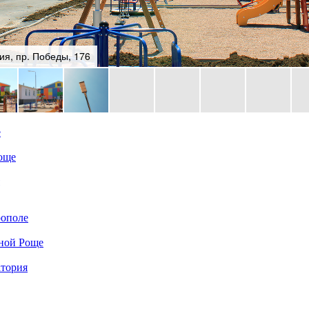
я, пр. Победы, 176
е
още
рополе
ной Роще
атория